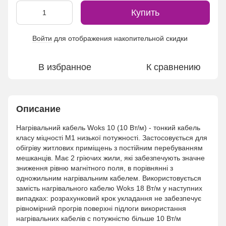
Купить
Войти
для отображения накопительной скидки
%
В избранное
К сравнению
Описание
Нагрівальний кабель Woks 10 (10 Вт/м) - тонкий кабель
класу міцності М1 низької потужності. Застосовується для
обігріву житлових приміщень з постійним перебуванням
мешканців. Має 2 гріючих жили, які забезпечують значне
зниження рівню магнітного поля, в порівнянні з
одножильним нагрівальним кабелем. Використовується
замість нагрівального кабелю Woks 18 Вт/м у наступних
випадках: розрахунковий крок укладання не забезпечує
рівномірний прогрів поверхні підлоги використання
нагрівальних кабелів с потужністю більше 10 Вт/м