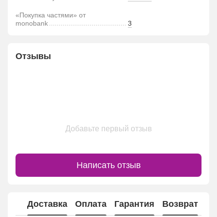
«Покупка частями» от
monobank
3
Отзывы
Добавьте первый отзыв
Написать отзыв
Доставка
Оплата
Гарантия
Возврат
Ко