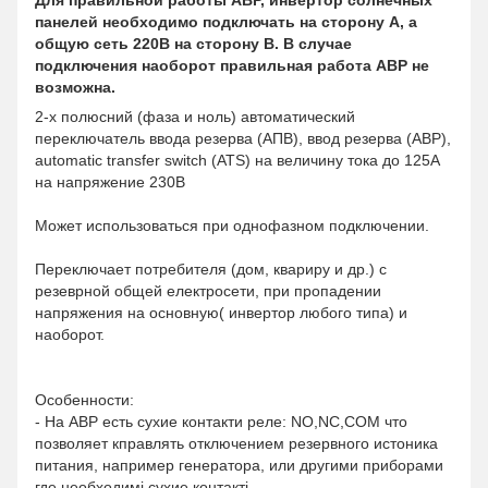
Для правильной работы АВР, инвертор солнечных
панелей необходимо подключать на сторону А, а
общую сеть 220В на сторону В. В случае
подключения наоборот правильная работа АВР не
возможна.
2-х полюсний (фаза и ноль) автоматический
переключатель ввода резерва (АПВ), ввод резерва (АВР),
automatic transfer switch (ATS) на величину тока до 125А
на напряжение 230В
Может использоваться при однофазном подключении.
Переключает потребителя (дом, квариру и др.) с
резеврной общей електросети, при пропадении
напряжения на основную( инвертор любого типа) и
наоборот.
Особенности:
- На АВР есть сухие контакти реле: NO,NC,COM что
позволяет кправлять отключением резервного истоника
питания, например генератора, или другими приборами
где необходимі сухие контакті .