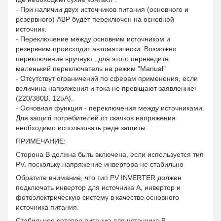
- При наличии двух источников питания (основного и
резервного) АВР будет переключен на основной
источник.
- Переключение между основним источником и
резервним происходит автоматически. Возможно
переключение вручную , для этого переведите
маленький переключатель на режим "Manual"
- Отсутствут ограничений по сферам применения, если
величина напряжения и тока не превіщают заявленніеі
(220/380В, 125А).
- Основная функция - переключения между источниками.
Для защиті потребителей от скачков напряжения
необходимо использовать реде защиты.
ПРИМЕЧАНИЕ:
Сторона B должна быть включена, если используется тип
PV. поскольку напряжение инвертора не стабильно
Обратите внимание, что тип PV INVERTER должен
подключать инвертор для источника A, инвертор и
фотоэлектрическую систему в качестве основного
источника питания.
Стабильное сетевое питание для источника B.