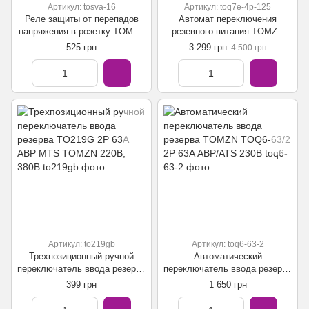
Артикул: tosva-16
Артикул: toq7e-4p-125
Реле защиты от перепадов
Автомат переключения
напряжения в розетку TOMZN
резевного питания TOMZN
TOSVA-16 220V 16А
TOQ7e 125/4 4P eWeLink АВР
525 грн
3 299 грн
4 500 грн
с управлением по WiFi
Артикул: to219gb
Артикул: toq6-63-2
Трехпозиционный ручной
Автоматический
переключатель ввода резерва
переключатель ввода резерва
TO219G 2P 63A АВР MTS
TOMZN TOQ6-63/2 2P 63A
399 грн
1 650 грн
TOMZN 220В, 380В
АВР/ATS 230В