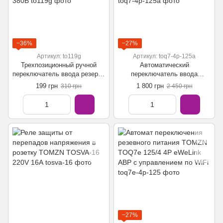
−36%
−27%
Артикул: to119g
Артикул: toq7-4p-125a
Трехпозиционный ручной
Автоматический
переключатель ввода резерва
переключатель ввода
TO119G 1P 63A АВР MTS
резерваTOMZN TOQ7-125/4
199 грн
1 800 грн
310 грн
2 450 грн
TOMZN 220В, 380В
АВР / ATS 230В 125А
−27%