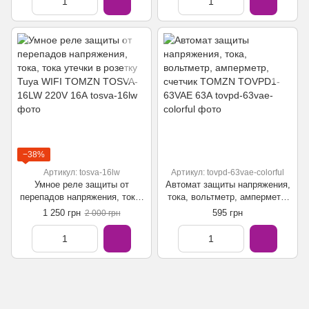
−38%
Артикул: tosva-16lw
Артикул: tovpd-63vae-colorful
Умное реле защиты от
Автомат защиты напряжения,
перепадов напряжения, тока,
тока, вольтметр, амперметр,
тока утечки в розетку Tuya
счетчик TOMZN TOVPD1-
1 250 грн
595 грн
2 000 грн
WIFI TOMZN TOSVA-16LW
63VAE 63А
220V 16А