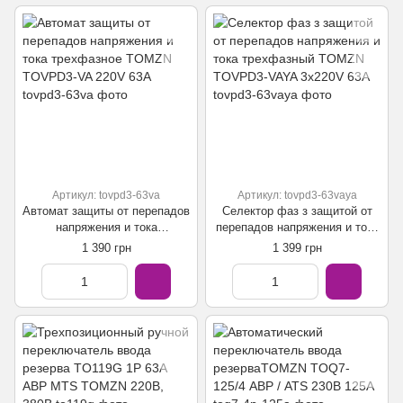
Артикул: tovpd3-63va
Артикул: tovpd3-63vaya
Автомат защиты от перепадов
Селектор фаз з защитой от
напряжения и тока
перепадов напряжения и тока
трехфазное TOMZN TOVPD3-
трехфазный TOMZN TOVPD3-
1 390 грн
1 399 грн
VA 220V 63А
VAYA 3x220V 63А