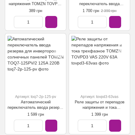
напряжения TOMZN TOVPD1
переключатель ввода
220V 40А
резерваTOMZN TOQ5-125/2
389 грн
1 700 грн
2 390 грн
АВР / ATS 230В 125А
Артикул: toq7-2p-125-pv
Артикул: tovpd3-63vas
Aвтоматический
Реле защиты от перепадов
переключатель ввода резерва
напряжения и тока
для инверторов солнечных
трехфазное TOMZN TOVPD3
1 599 грн
1 399 грн
панелей TOMZN TOQ7-
VAS 220V 63А
125PV/2 125А 220В