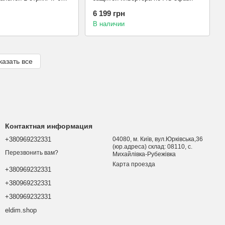
I
6 199 грн
В наличии
казать все
Контактная информация
+380969232331
04080, м. Київ, вул.Юрківська,36
(юр.адреса) склад: 08110, с.
Перезвонить вам?
Михайлівка-Рубежівка
Карта проезда
+380969232331
+380969232331
+380969232331
eldim.shop