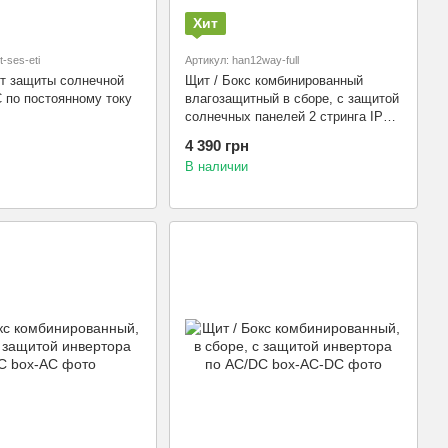
Хит
-ses-eti
Артикул: han12way-full
т защиты солнечной
Щит / Бокс комбинированный
 по постоянному току
влагозащитный в сборе, с защитой
солнечных панелей 2 стринга IP65
HAN12WAY
4 390 грн
В наличии