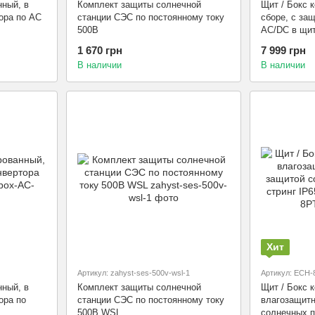
нный, в
Щит / Бокс 
Комплект защиты солнечной
ора по АС
сборе, с за
станции СЭС по постоянному току
АС/DC в
500В
7 999 грн
1 670 грн
В наличии
В наличии
Хит
Артикул: zahyst-ses-500v-wsl-1
Артикул: ECH-8P
нный, в
Комплект защиты солнечной
Щит / Бокс 
ора по
станции СЭС по постоянному току
влагозащитн
500В WSL
солнечных п