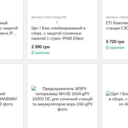
Артикул: enext-8way-full
Артикул: zahyst
2
нный
ETI Комплек
 с защитой
Щит / Бокс комбинированный в
станции СЭС
ринга IP65
сборе, с защитой солнечных
панелей 1 стринг IP640 ENext
5 720 грн
2 090 грн
В наличии
В наличии