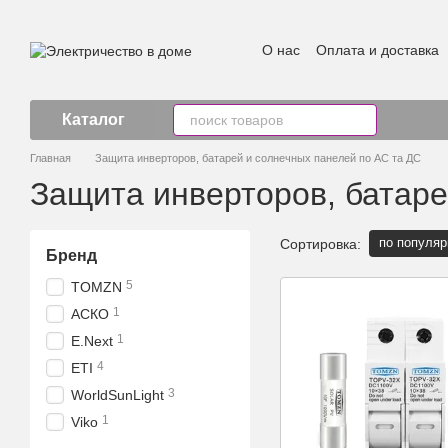
Перейти к основному контенту
О нас
Оплата и доставка
Каталог
Главная
Защита инверторов, батарей и солнечных панелей по АС та ДС
Защита инверторов, батаре
по популяр
Сортировка:
Бренд
5
TOMZN
1
АСКО
1
E.Next
4
ETI
3
WorldSunLight
1
Viko