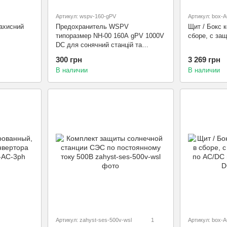
Артикул: wspv-160-gPV
Артикул: box-
ахисний
Предохранитель WSPV
Щит / Бокс 
типоразмер NH-00 160A gPV 1000V
сборе, с за
DC для сонячний станцій та
аккумуляторов
300 грн
3 269 грн
В наличии
В наличии
Артикул: zahyst-ses-500v-wsl
1
Артикул: box-