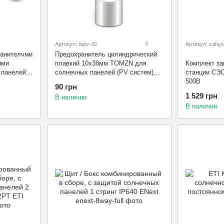
4
Артикул: topv-32
Артикул: zahys
ранителчми
Предохранитель цилиндрический
ими
плавкий 10x38мм TOMZN для
Комплект з
 панелей
солнечных панелей (PV систем)
станции СЭС
 PV 15А
gPV SOLAR PV 15А
500В
90 грн
1 529 грн
В наличии
В наличии