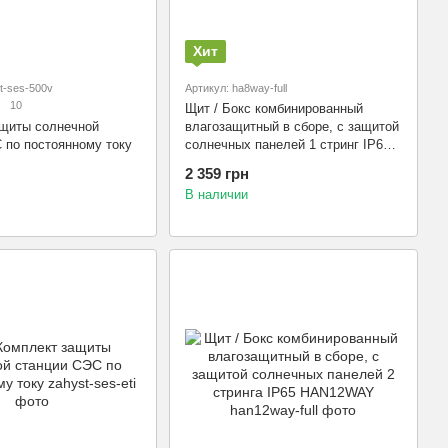
Хит
t-ses-500v
Артикул: ha8way-full
10
Щит / Бокс комбинированный
ащиты солнечной
влагозащитный в сборе, с защитой
 по постоянному току
солнечных панелей 1 стринг IP65
HA8WAY
2 359 грн
В наличии