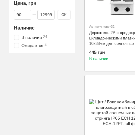
Цена, грн
От Цена, грн
До Цена, грн
OK
Артикул: topv-32
Наличие
Держатель 2Р с предох
24
В наличии
цилиндрическими плавк
10x38мм для солнечных
4
Ожидается
(PV систем) gPV SOLAR
445 грн
В наличии