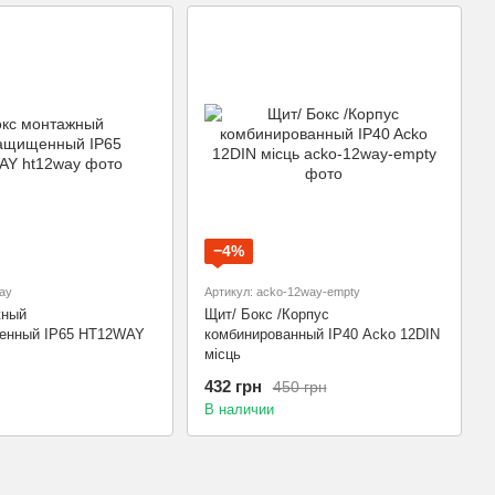
−4%
ay
Артикул: acko-12way-empty
жный
Щит/ Бокс /Корпус
енный IP65 HT12WAY
комбинированный IP40 Acko 12DIN
місць
432 грн
450 грн
В наличии