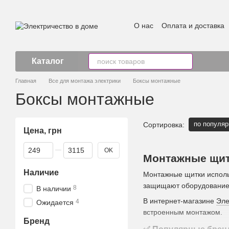
Перейти к основному контенту
О нас
Оплата и доставка
Каталог
Главная
Все для монтажа электрики
Боксы монтажные
Боксы монтажные
по популяр
Сортировка:
Цена, грн
От Цена, грн
До Цена, грн
OK
Монтажные щит
Наличие
Монтажные щитки исполь
защищают оборудование 
8
В наличии
В интернет-магазине
Эле
4
Ожидается
встроенным монтажом.
Бренд