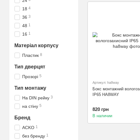
24
4
18
3
36
1
48
1
16
Матеріал корпусу
8
Пластик
Тип дверцят
5
Прозорі
Артикул: ha8way
Тип монтажу
Бокс монтажний вологоз
IP65 HA8WAY
3
На DIN рейку
5
на стіну
820 грн
В наличии
Бренд
1
ACKO
1
без бренду