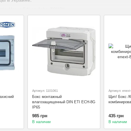
ы в Украине:
tric, Hager, E.Next, Acko, TOMZN
и и УФ
ней и наружной установки
N, прозрачные или матовые дверцы
алы: ABS-пластик или металл
овки, герметичность, вентиляция
фисы, склады, фасады, гаражи, солнечные станции, производствен
ые щитки в
Электрика в доме
— надёжная защита для вашего элект
Артикул: 1101061
Артикул: enex
ахисний
Бокс монтажный
Щит/ Бокс /
влагозащищенный DIN ETI ECH-8G
комбинирова
IP65
985 грн
435 грн
В наличии
В наличии