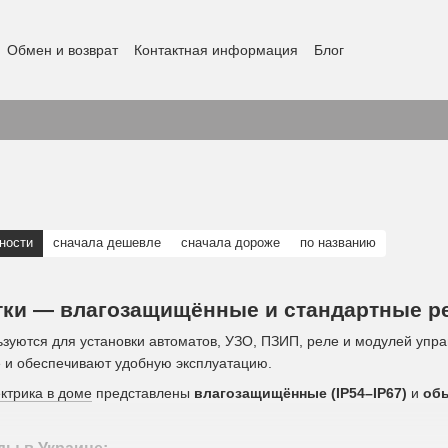
Обмен и возврат
Контактная информация
Блог
ности
сначала дешевле
сначала дороже
по названию
ки — влагозащищённые и стандартные ре
зуются для установки автоматов, УЗО, ПЗИП, реле и модулей упр
и обеспечивают удобную эксплуатацию.
ктрика в доме
представлены
влагозащищённые (IP54–IP67)
и
обы