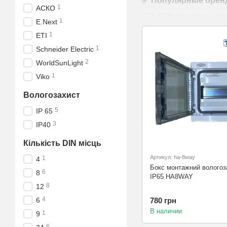
✅ Популярные бренд
1
АСКО
ETI, ABB, Schneider Elec
1
E.Next
1
ETI
🛠️ Преимущества:
1
Schneider Electric
Защита от влаги, пыл
2
WorldSunLight
Корпуса для внутрен
1
Viko
DIN-рейки, шины PE/
Вологозахист
Качественные матери
5
IP 65
Возможность пломбир
3
IP40
📌
Применение:
дома, о
Кількість DIN місць
🛒 Заказывайте монтажн
Артикул: ha-8way
1
4
Бокс монтажний вологоз
6
8
IP65 HA8WAY
8
12
4
6
780 грн
В наличии
1
9
6