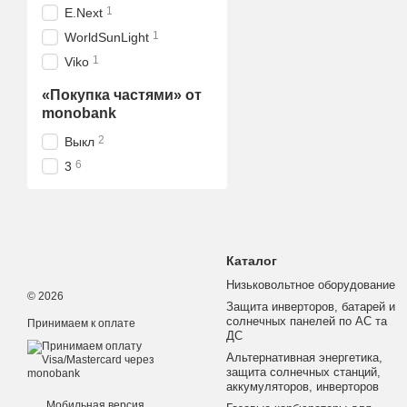
1
E.Next
1
WorldSunLight
1
Viko
«Покупка частями» от
monobank
2
Выкл
6
3
Каталог
Низьковольтное оборудование
© 2026
Защита инверторов, батарей и
солнечных панелей по АС та
Принимаем к оплате
ДС
Альтернативная энергетика,
защита солнечных станций,
аккумуляторов, инверторов
Мобильная версия