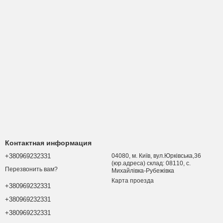
Контактная информация
+380969232331
04080, м. Київ, вул.Юрківська,36
(юр.адреса) склад: 08110, с.
Перезвонить вам?
Михайлівка-Рубежівка
Карта проезда
+380969232331
+380969232331
+380969232331