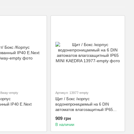
ные объекты.
рощитового обладнання!
t-8way-empty
Артикул: 13977-empty
Корпус
Щит / Бокс /корпус
нный IP40 E.Next
водонепроницаемый на 6 DIN
автоматов влагозащитный IP65
MINI KAEDRA
909 грн
В наличии