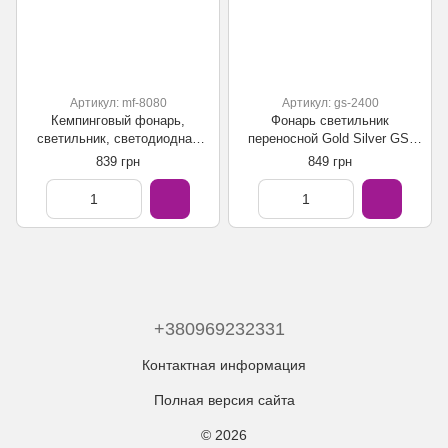
Артикул: mf-8080
Артикул: gs-2400
Кемпинговый фонарь,
Фонарь светильник
светильник, светодиодная
переносной Gold Silver GS-
лампа с powerbank XINKEJI
2400 24 LED с повербанком
839 грн
849 грн
MF8080 с солнечной панелью
3Аг
+380969232331
Контактная информация
Полная версия сайта
© 2026