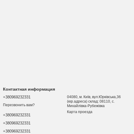
Контактная информация
+380969232331
04080, м. Київ, вул.Юрківська,36
(юр.адреса) склад: 08110, с.
Перезвонить вам?
Михайлівка-Рубежівка
Карта проезда
+380969232331
+380969232331
+380969232331