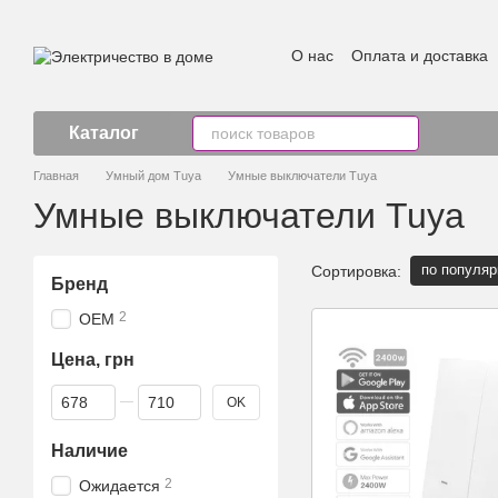
Перейти к основному контенту
О нас
Оплата и доставка
Каталог
Главная
Умный дом Tuya
Умные выключатели Tuya
Умные выключатели Tuya
по популяр
Сортировка:
Бренд
2
OEM
Цена, грн
От Цена, грн
До Цена, грн
OK
Наличие
2
Ожидается