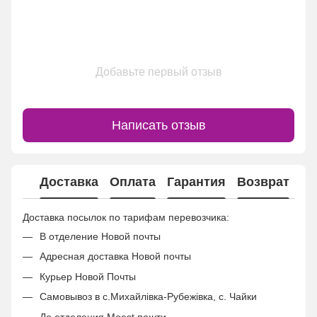
Добавьте первый отзыв
Написать отзыв
Доставка
Оплата
Гарантия
Возврат
Ко
Доставка посылок по тарифам перевозчика:
В отделение Новой почты
Адресная доставка Новой почты
Курьер Новой Почты
Самовывоз в с.Михайлівка-Рубежівка, с. Чайки
До отделения Meest пошти