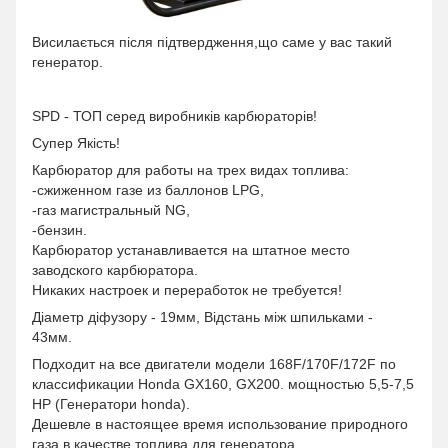
Висилається після підтвердження,що саме у вас такий
генератор.
SPD - ТОП серед виробників карбюраторів!
Супер Якість!
Карбюратор для работы на трех видах топлива:
-сжиженном газе из баллонов LPG,
-газ магистральный NG,
-бензин.
Карбюратор устанавливается на штатное место
заводского карбюратора.
Никаких настроек и переработок не требуется!
Діаметр діфузору - 19мм, Відстань між шпильками -
43мм.
Подходит на все двигатели модели 168F/170F/172F по
классификации Honda GX160, GX200. мощностью 5,5-7,5
HP (Генератори honda).
Дешевле в настоящее время использование природного
газа в качестве топлива для генератора.