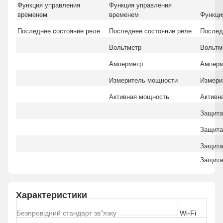
Функция управления
Функция управления
временем
временем
Функци
Последнее состояние реле
Последнее состояние реле
Послед
Вольтметр
Вольтм
Амперметр
Амперм
Измеритель мощности
Измери
Активная мощность
Активн
Защита
Защита
Защита 
Защита
Характеристики
Безпровідний стандарт зв"язку
Wi-Fi