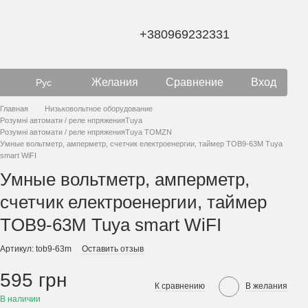
+380969232331
Желания
Сравнение
Вход
Рус
Главная
Низьковольтное оборудование
Розумні автомати / реле нпряженияTuya
Розумні автомати / реле нпряженияTuya TOMZN
Умные вольтметр, амперметр, счетчик електроенергии, таймер TOB9-63M Tuya
smart WiFI
Умные вольтметр, амперметр,
счетчик електроенергии, таймер
TOB9-63M Tuya smart WiFI
Артикул: tob9-63m
Оставить отзыв
595 грн
К сравнению
В желания
В наличии