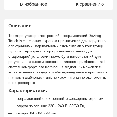
В избранное
К сравнению
Описание
Терморегулятор електронний програмований Devireg
Touch із сенсорним екраном призначений для керування
електричними нагрівальними елементами у конструкції
підлоги. Терморегулятор призначений тільки для
стаціонарної установки і може бути використаний для
регулювання систем повного опалення приміщень, так і
систем комфортного нагрівання підлоги. Є можливість
встановлення стандартної або індивідуальної програми з
гнучкими шаблонами днів та часу, які значно економлять
електроенергію.
Характеристики:
програмований електронний, з сенсорним екраном,
напруга живлення: 220 - 240 В, 50/60 Гц,
розміри: 84 х 84 х 44 мм,