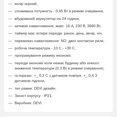
колір чорний,
споживана потужність - 0,45 Вт в режимі очікування,
вбудований акумулятор на 24 години,
активне навантаження, макс: 16 А, 230 В, 3680 Вт,
таймер має чотири періоди: ранок, день, вечір, ніч,
перемикач навантаження: NO, двох контактне реле,
робоча температура - 10 С - +30 С,
програмування режиму економії,
періоди економії коли немає будинку або нічного
зниження температури (0,3 Вт в режимі очікування),
гістерезис: +_ 0.2 C з датчиком повітря; +_ 0,4 З
датчиком підлоги,
тип рамки: DEVI дизайн,
Захист корпусу - IP21,
Виробник: DEVI.