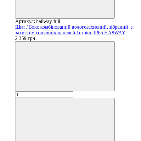
Артикул: ha8way-full
Щит / Бокс комбінований вологозахисний, зібраний ,з
захистом сонячних панелей 1стрінг IP65 HA8WAY
2 359 грн