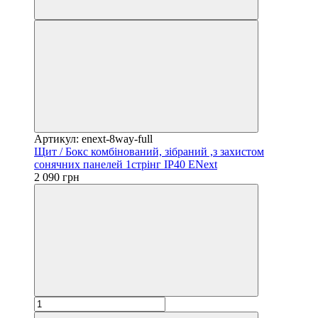
Артикул: enext-8way-full
Щит / Бокс комбінований, зібраний ,з захистом
сонячних панелей 1стрінг IP40 ENext
2 090 грн