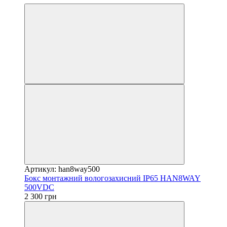
Артикул: han8way500
Бокс монтажний вологозахисний IP65 HAN8WAY
500VDC
2 300 грн