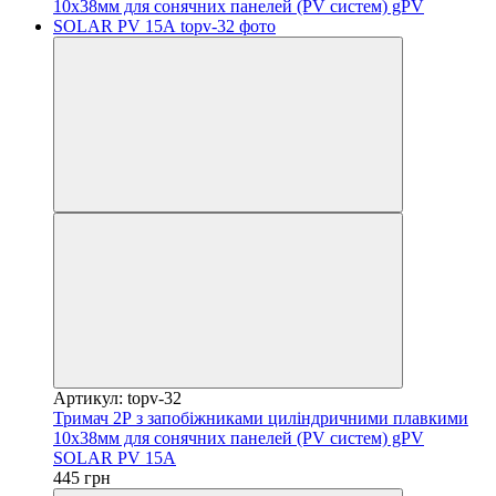
Артикул: topv-32
Тримач 2Р з запобіжниками циліндричними плавкими
10x38мм для сонячних панелей (PV систем) gPV
SOLAR PV 15А
445 грн