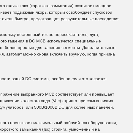
го скачка тока (короткого замыкания) возникает мощное
гивает подвижный якорь, который освобождает спусковой
ет очень быстро, предотвращая разрушительные последствия
оскольку постоянный ток не пересекает ноль, дуга,
трого гашения в DC MCB используются специальные
ие, более простые для гашения сегменты. Дополнительные
ния, автомат можно снова включить вручную, когда причина
ости вашей DC-системы, особенно если это касается
напряжение выбранного MCB соответствует или превышает
ряжение холостого хода (Voc) стринга при самых низких
ккумуляторов, или 500В/1000В DC для солнечных панелей.
много превышает максимальный рабочий ток оборудования,
короткого замыкания (Isc) стринга, умноженный на