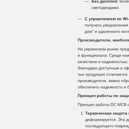
Без дисплея:
Боле
светодиодами.
С управлением по Wi-
получать уведомления
дом" и удаленного кон
Производители, наибол
На украинском рынке пред
и функционала. Среди на
качеством и надежностью
благодаря доступным и эф
чья продукция отличается
производителя, важно обр
обеспечить надежность и 
Принцип работы по защ
Принцип работы DC MCB сх
Термическая защита (
деформируется. Эта д
последующего повреж