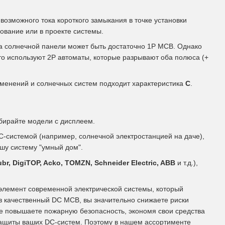
озможного тока короткого замыкания в точке установки
ование или в проекте системы.
а солнечной панели может быть достаточно 1P MCB. Однако
то используют 2P автоматы, которые разрывают оба полюса (+
менений и солнечных систем подходит характеристика
C
.
ыбирайте модели с дисплеем.
C-системой (например, солнечной электростанцией на даче),
ашу систему "умный дом".
ubr, DigiTOP, Acko, TOMZN, Schneider Electric, ABB
и т.д.),
 элемент современной электрической системы, который
 в качественный DC MCB, вы значительно снижаете риски
же повышаете пожарную безопасность, экономя свои средства
ащиты ваших DC-систем. Поэтому в нашем ассортименте