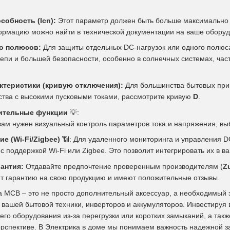
обность (Icn):
Этот параметр должен быть больше максимально в
ормацию можно найти в технической документации на ваше оборуд
о полюсов:
Для защиты отдельных DC-нагрузок или одного полюс
епи и большей безопасности, особенно в солнечных системах, час
ктеристики (кривую отключения):
Для большинства бытовых при
йства с высокими пусковыми токами, рассмотрите кривую
D
.
ительные функции
💡
:
 вам нужен визуальный контроль параметров тока и напряжения, в
е (Wi-Fi/Zigbee)
📶
: Для удаленного мониторинга и управления D
 поддержкой Wi-Fi или Zigbee. Это позволит интегрировать их в в
антия:
Отдавайте предпочтение проверенным производителям (
Z
т гарантию на свою продукцию и имеют положительные отзывы.
а MCB – это не просто дополнительный аксессуар, а необходимый
 вашей бытовой техники, инверторов и аккумуляторов. Инвестируя
го оборудования из-за перегрузки или коротких замыканий, а так
ерспективе. В
Электрика в доме
мы понимаем важность надежной з