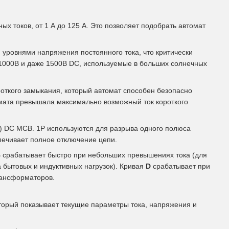
 токов, от 1 А до 125 А. Это позволяет подобрать автомат
уровнями напряжения постоянного тока, что критически
 1000В и даже 1500В DC, используемые в больших солнечных
откого замыкания, который автомат способен безопасно
омата превышала максимально возможный ток короткого
) DC MCB. 1P используются для разрыва одного полюса
спечивает полное отключение цепи.
B
срабатывает быстро при небольших превышениях тока (для
 бытовых и индуктивных нагрузок). Кривая
D
срабатывает при
рансформаторов.
оторый показывает текущие параметры тока, напряжения и