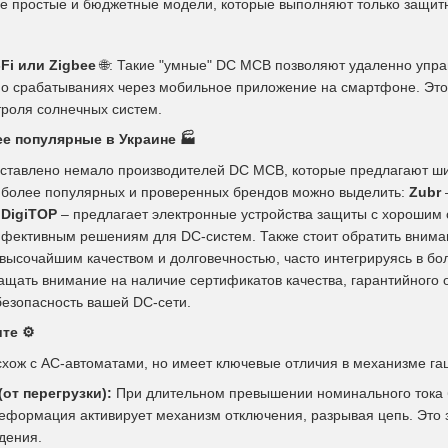
е простые и бюджетные модели, которые выполняют только защитн
Fi или Zigbee
🌐
: Такие "умные" DC MCB позволяют удаленно упра
 о срабатываниях через мобильное приложение на смартфоне. Это
троля солнечных систем.
ее популярные в Украине
🏭
ставлено немало производителей DC MCB, которые предлагают ши
иболее популярных и проверенных брендов можно выделить:
Zubr
;
DigiTOP
– предлагает электронные устройства защиты с хорошим
фективным решениям для DC-систем. Также стоит обратить вниман
 высочайшим качеством и долговечностью, часто интегрируясь в б
ащать внимание на наличие сертификатов качества, гарантийного 
безопасность вашей DC-сети.
ите
⚙️
ож с AC-автоматами, но имеет ключевые отличия в механизме га
от перегрузки):
При длительном превышении номинального тока 
еформация активирует механизм отключения, разрывая цепь. Это 
дения.