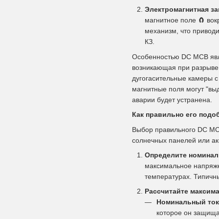
Электромагнитная за
магнитное поле
🧲
вокр
механизм, что привод
КЗ.
Особенностью DC MCB яв
возникающая при разрыве 
дугогасительные камеры с
магнитные поля могут "выд
аварии будет устранена.
Как правильно его подо
Выбор правильного DC MCB
солнечных панелей или ак
Определите номинал
максимальное напряже
температурах. Типичны
Рассчитайте максима
Номинальный ток 
которое он защищае