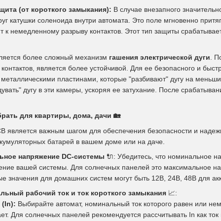
щита (от короткого замыкания):
В случае внезапного значительно
уг катушки соленоида внутри автомата. Это поле мгновенно притя
ит к немедленному разрыву контактов. Этот тип защиты срабатыва
ляется более сложный механизм
гашения электрической дуги
. П
контактов, является более устойчивой. Для ее безопасного и быс
 металлическими пластинами, которые "разбивают" дугу на меньш
увать" дугу в эти камеры, ускоряя ее затухание. После срабатыва
брать для квартиры, дома, дачи
🏡
 является важным шагом для обеспечения безопасности и надежн
кумуляторных батарей в вашем доме или на даче.
ьное напряжение DC-системы
🔌
: Убедитесь, что номинальное 
ние вашей системы. Для солнечных панелей это максимальное нап
е значения для домашних систем могут быть 12В, 24В, 48В для а
льный рабочий ток и ток короткого замыкания
📈
:
(In):
Выбирайте автомат, номинальный ток которого равен или не
т. Для солнечных панелей рекомендуется рассчитывать In как ток 