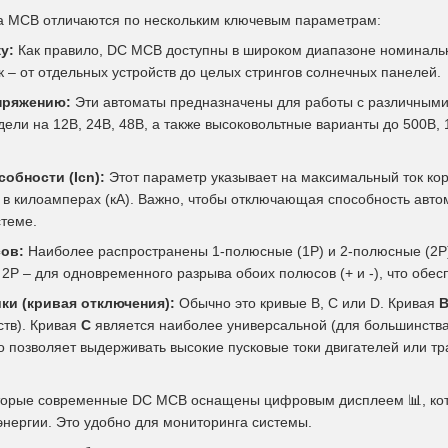
ка MCB отличаются по нескольким ключевым параметрам:
у:
Как правило, DC MCB доступны в широком диапазоне номинальных
к – от отдельных устройств до целых стрингов солнечных панелей.
пряжению:
Эти автоматы предназначены для работы с различными 
ели на 12В, 24В, 48В, а также высоковольтные варианты до 500В,
обности (Icn):
Этот параметр указывает на максимальный ток кор
 в килоамперах (кА). Важно, чтобы отключающая способность авт
стеме.
ов:
Наиболее распространены 1-полюсные (1P) и 2-полюсные (2P
а 2P – для одновременного разрыва обоих полюсов (+ и -), что обе
ки (кривая отключения):
Обычно это кривые B, C или D. Кривая
ств). Кривая
C
является наиболее универсальной (для большинства
то позволяет выдерживать высокие пусковые токи двигателей или т
орые современные DC MCB оснащены цифровым дисплеем
📊
, к
энергии. Это удобно для мониторинга системы.