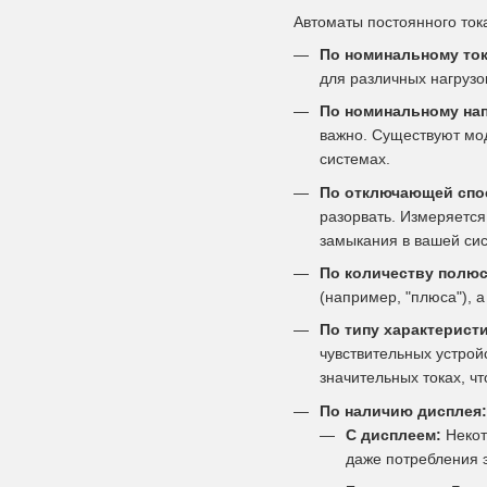
Автоматы постоянного то
По номинальному ток
для различных нагрузо
По номинальному на
важно. Существуют мод
системах.
По отключающей спос
разорвать. Измеряется
замыкания в вашей си
По количеству полюс
(например, "плюса"), 
По типу характеристи
чувствительных устрой
значительных токах, ч
По наличию дисплея:
С дисплеем:
Некот
даже потребления 