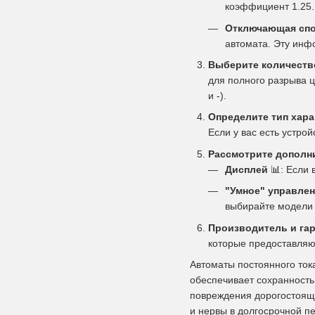
коэффициент 1.25.
Отключающая спос
автомата. Эту инф
Выберите количеств
для полного разрыва ц
и -).
Определите тип хара
Если у вас есть устро
Рассмотрите дополн
Дисплей
📊
: Если
"Умное" управлени
выбирайте модели с
Производитель и гар
которые предоставляю
Автоматы постоянного ток
обеспечивает сохранность
повреждения дорогостояще
и нервы в долгосрочной п