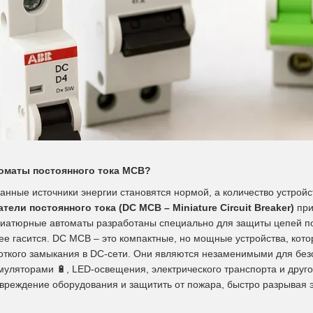
томаты постоянного тока MCB?
анные источники энергии становятся нормой, а количество устройс
ели постоянного тока (DC MCB – Miniature Circuit Breaker)
при
ниатюрные автоматы разработаны специально для защиты цепей пос
ее гасится. DC MCB – это компактные, но мощные устройства, кот
роткого замыкания в DC-сети. Они являются незаменимыми для бе
умуляторами
🔋
, LED-освещения, электрического транспорта и друг
овреждение оборудования и защитить от пожара, быстро разрывая 