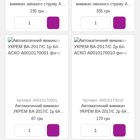
вимикач змінного струму AC
вимикач змінного струму AC
230V/400V TOMZN TOB1-63H
230V/400V TOMZN TOB1-63H
235 грн
335 грн
6kA 2Р 10А
6kA 3Р 20А
Артикул: A0010170001
Артикул: A0010170010
Автоматичний вимикач
Автоматичний вимикач
УКРЕМ ВА-2017/С 1р 6А
УКРЕМ ВА-2017/С 2р 6А
АСКО
АСКО
87 грн
170 грн