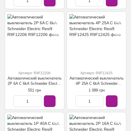
Артикул: R9F12206
Артикул: R9F12425
Автоматический выключатель
Автоматический выключатель
2P 6A C 6kA Schneider Electric
4P 25A C 6kA Schneider
Resi9 R9F12206
Electric Resi9 R9F12425
551 грн
1 089 грн