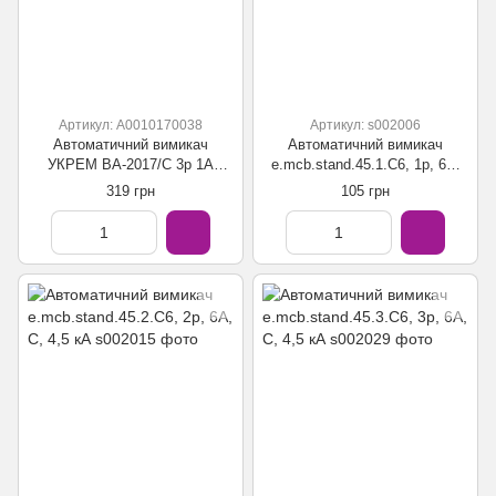
Артикул: A0010170038
Артикул: s002006
Автоматичний вимикач
Автоматичний вимикач
УКРЕМ ВА-2017/С 3р 1А
e.mcb.stand.45.1.C6, 1р, 6А,
АСКО
C, 4,5 кА
319 грн
105 грн