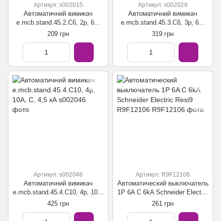
Артикул: s002015
Артикул: s002029
Автоматичний вимикач
Автоматичний вимикач
e.mcb.stand.45.2.C6, 2р, 6А,
e.mcb.stand.45.3.C6, 3р, 6А,
C, 4,5 кА
C, 4,5 кА
209 грн
319 грн
Артикул: s002046
Артикул: R9F12106
Автоматичний вимикач
Автоматический выключатель
e.mcb.stand.45.4.C10, 4р, 10А,
1P 6A C 6kA Schneider Electric
C, 4,5 кА
Resi9 R9F12106
425 грн
261 грн