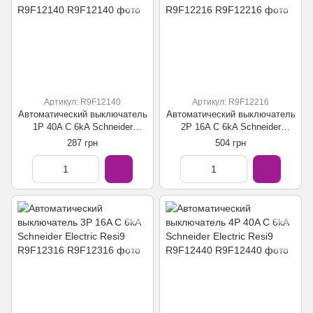
Артикул: R9F12140
Артикул: R9F12216
Автоматический выключатель
Автоматический выключатель
1P 40A C 6kA Schneider
2P 16A C 6kA Schneider
Electric Resi9 R9F12140
Electric Resi9 R9F12216
287 грн
504 грн