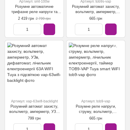
Артикул: smt-100w
Артикул: tob9s-vap
Розумне автоматичне
Розумний автомат захисту,
трифазне реле напруги та
вольтметр, амперметр,
струму smtonoff tuya wifi 100A
лічильник електроенергії,
2 419 грн
665 грн
2 799 грн
таймер TOB9S-VAP Tuya
smart WiFI
Артикул: vap-63wifi-backlight
Артикул: tob9-vap
Розумний автомат захисту,
Розумне реле напруги,
вольтметр, амперметр, УЗв,
струму, вольтметр,
дифавтомат, лічильник
амперметр, лічильник
799 грн
665 грн
електроенергії 63A WIFI Tuya
електроенергії, таймер TOB9-
з підсвіткою
VAP Tuya smart WiFI