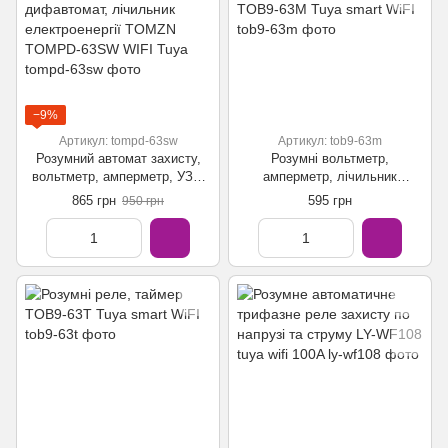
−9%
Артикул: tompd-63sw
Артикул: tob9-63m
Розумний автомат захисту,
Розумні вольтметр,
вольтметр, амперметр, УЗв,
амперметр, лічильник
дифавтомат, лічильник
електроенергії, таймер TOB9-
865 грн
595 грн
950 грн
електроенергії TOMZN
63M Tuya smart WiFI
TOMPD-63SW WIFI Tuya