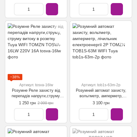
електроенергії TOMZN TOVA-
63T WIFI Tuya
−38%
Артикул: tosva-16lw
Артикул: tob1s-63m-2p
Розумне Реле захисту від
Розумний автомат захисту,
перепадів напруги,струму,
вольтметр, амперметр,
струму витоку в розетку Tuya
лічильник електроенергії 2P
1 250 грн
3 100 грн
2 000 грн
WIFI TOMZN TOSVA-16LW
TOMZN TOB1S-63M WIFI
220V 16А
Tuya