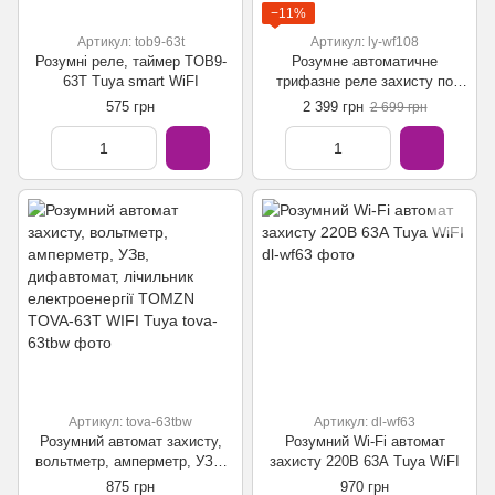
−11%
Артикул: tob9-63t
Артикул: ly-wf108
Розумні реле, таймер TOB9-
Розумне автоматичне
63T Tuya smart WiFI
трифазне реле захисту по
напрузі та струму LY-WF108
575 грн
2 399 грн
2 699 грн
tuya wifi 100A
Артикул: tova-63tbw
Артикул: dl-wf63
Розумний автомат захисту,
Розумний Wi-Fi автомат
вольтметр, амперметр, УЗв,
захисту 220В 63А Tuya WiFI
дифавтомат, лічильник
875 грн
970 грн