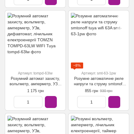
−8%
Артикул: tompd-63lw
Артикул: smt-63-1pw
Розумний автомат захисту,
Розумне автоматичне реле
вольтметр, амперметр, УЗв,
напруги та струму smtonoff
дифавтомат, лічильник
tuya wifi 63A
1 175 грн
855 грн
930 грн
електроенергії TOMZN
TOMPD-63LW WIFI Tuya