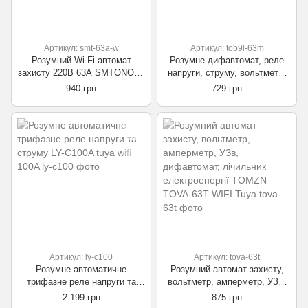
Артикул: smt-63a-w
Артикул: tob9l-63m
Розумний Wi-Fi автомат
Розумне дифавтомат, реле
захисту 220В 63А SMTONOFF
напруги, струму, вольтметр,
Tuya WiFI
амперметр, лічильник
940 грн
729 грн
електроенергії, таймер
TOB9L-63M Tuya smart WiFI
Артикул: ly-с100
Артикул: tova-63t
Розумне автоматичне
Розумний автомат захисту,
трифазне реле напруги та
вольтметр, амперметр, УЗв,
струму LY-С100A tuya wifi
дифавтомат, лічильник
2 199 грн
875 грн
100A
електроенергії TOMZN TOVA-