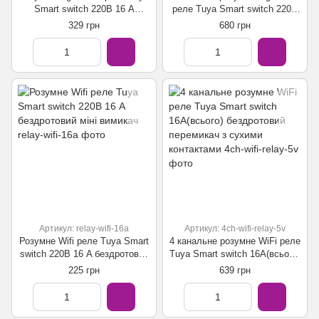
Smart switch 220В 16 A
реле Tuya Smart switch 220В
бездротовий міні перемикач
16A(всього) бездротовий
329 грн
680 грн
перемикач з сухими
контактами
Артикул: relay-wifi-16a
Артикул: 4ch-wifi-relay-5v
Розумне Wifi реле Tuya Smart
4 канальне розумне WiFi реле
switch 220В 16 A бездротовий
Tuya Smart switch 16A(всього)
міні вимикач
бездротовий перемикач з
225 грн
639 грн
сухими контактами