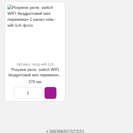
Артикул: relay-wifi-1ch
Розумне реле, switch WIFI
бездротовий міні перемикач 1
канал
279 грн
+380969232331