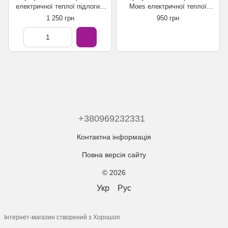
електричної теплої підлоги з
Moes електричної теплої
датчиком температури (16A)
підлоги з датчиком
1 250 грн
950 грн
Tuya Smart WiFi
температури BHT-002-GB
(16A) Moes Tuya Smart WiFi
+380969232331
Контактна інформація
Повна версія сайту
© 2026
Укр
Рус
Інтернет-магазин створений з Хорошоп