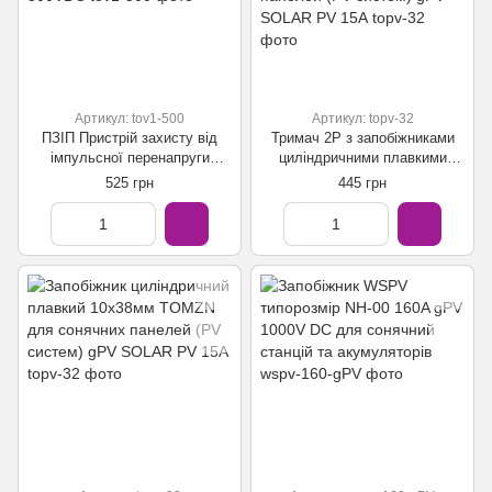
Артикул: tov1-500
Артикул: topv-32
ПЗІП Пристрій захисту від
Тримач 2Р з запобіжниками
імпульсної перенапруги
циліндричними плавкими
Tomzn TOV1-PV 2P SPD 40kА
10x38мм для сонячних
525 грн
445 грн
PV блискавкозахист 500VDC
панелей (PV систем) gPV
SOLAR PV 15А