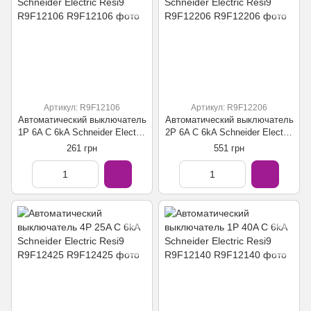
Артикул: R9F12106
Артикул: R9F12206
Автоматический выключатель
Автоматический выключатель
1P 6A C 6kA Schneider Electric
2P 6A C 6kA Schneider Electric
Resi9 R9F12106
Resi9 R9F12206
261 грн
551 грн