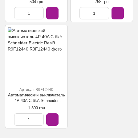
Electric Resi9 R9F12216
Electric Resi9 R9F12316
504 грн
758 грн
Артикул: R9F12440
Автоматический выключатель
4P 40A C 6kA Schneider
Electric Resi9 R9F12440
1 309 грн