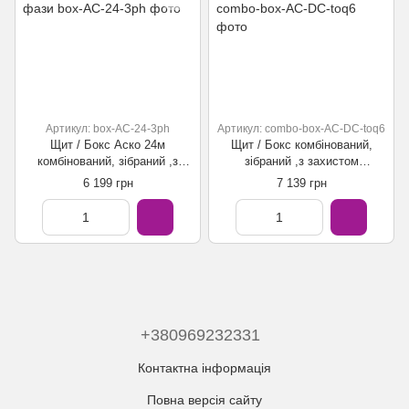
Артикул: box-AC-24-3ph
Артикул: combo-box-AC-DC-toq6
Щит / Бокс Аско 24м
Щит / Бокс комбінований,
комбінований, зібраний ,з
зібраний ,з захистом
захистом інвертора по АС 3
інвертора по АС/DC з АВР
6 199 грн
7 139 грн
фази
+380969232331
Контактна інформація
Повна версія сайту