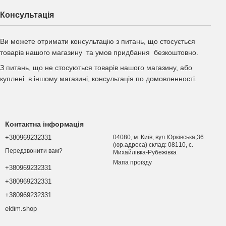
Консультація
Ви можете отримати консультацію з питань, що стосується
товарів нашого магазину та умов придбання безкоштовно.
З питань, що не стосуються товарів нашого магазину, або
куплені в іншому магазині, консультація по домовленності.
Контактна інформація
+380969232331
04080, м. Київ, вул.Юрківська,36
(юр.адреса) склад: 08110, с.
Передзвонити вам?
Михайлівка-Рубежівка
Мапа проїзду
+380969232331
+380969232331
+380969232331
eldim.shop