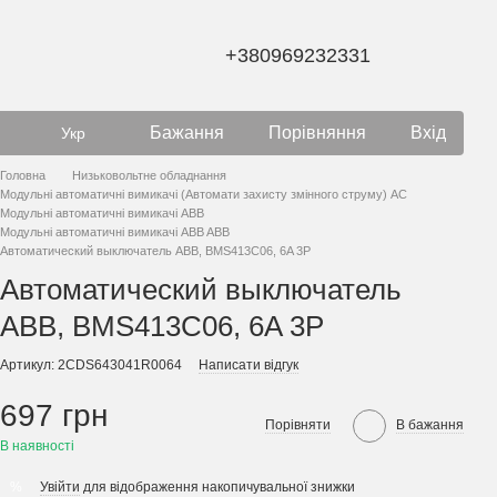
+380969232331
Бажання
Порівняння
Вхід
Укр
Головна
Низьковольтне обладнання
Модульні автоматичні вимикачі (Автомати захисту змінного струму) AC
Модульні автоматичні вимикачі ABB
Модульні автоматичні вимикачі ABB ABB
Автоматический выключатель ABB, BMS413C06, 6A 3P
Автоматический выключатель
ABB, BMS413C06, 6A 3P
Артикул: 2CDS643041R0064
Написати відгук
697 грн
Порівняти
В бажання
В наявності
Увійти
для відображення накопичувальної знижки
%