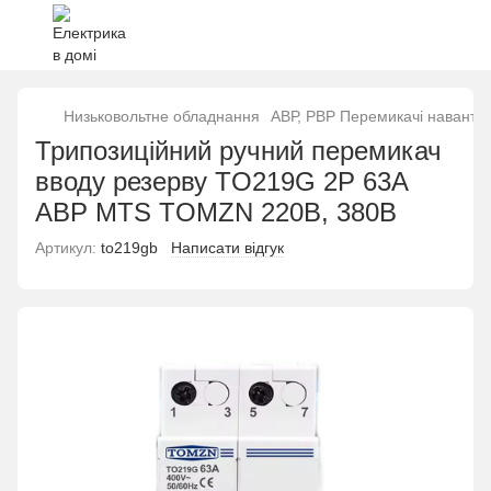
Низьковольтне обладнання
АВР, РВР Перемикачі наванта
Трипозиційний ручний перемикач
вводу резерву TO219G 2P 63A
АВР MTS TOMZN 220В, 380В
Артикул:
to219gb
Написати відгук