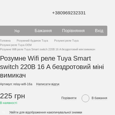
+380969232331
Бажання
Порівняння
Вхід
Укр
Головна
Розумний будинок Tuya
Розумні реле Tuya
Розумні реле Tuya OEM
Розумне Wifi реле Tuya Smart switch 220В 16 A бездротовий міні вимикач
Розумне Wifi реле Tuya Smart
switch 220В 16 A бездротовий міні
вимикач
Артикул: relay-wifi-16a
Написати відгук
225 грн
Порівняти
В бажання
В наявності
Увійти
для відображення накопичувальної знижки
%