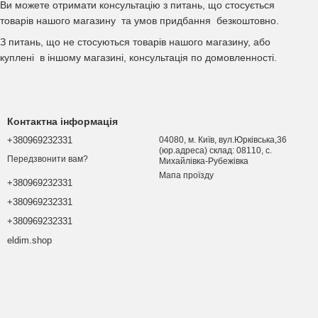
Ви можете отримати консультацію з питань, що стосується
товарів нашого магазину та умов придбання безкоштовно.
З питань, що не стосуються товарів нашого магазину, або
куплені в іншому магазині, консультація по домовленності.
Контактна інформація
+380969232331
04080, м. Київ, вул.Юрківська,36
(юр.адреса) склад: 08110, с.
Передзвонити вам?
Михайлівка-Рубежівка
Мапа проїзду
+380969232331
+380969232331
+380969232331
eldim.shop