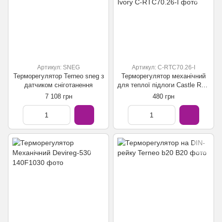
Артикул: SNEG
Артикул: C-RTC70.26-I
Терморегулятор Terneo sneg з
Терморегулятор механічний
датчиком сніготанення
для теплої підлоги Castle RTC
70.26 Ivory
7 108 грн
480 грн