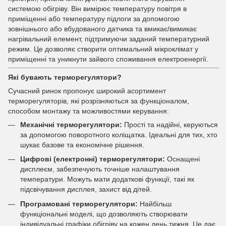
системою обігріву. Він вимірює температуру повітря в
приміщенні або температуру підлоги за допомогою
зовнішнього або вбудованого датчика та вмикає/вимикає
нагрівальний елемент, підтримуючи заданий температурний
режим. Це дозволяє створити оптимальний мікроклімат у
приміщенні та уникнути зайвого споживання електроенергії.
Які бувають терморегулятори?
Сучасний ринок пропонує широкий асортимент
терморегуляторів, які розрізняються за функціоналом,
способом монтажу та можливостями керування:
Механічні терморегулятори:
Прості та надійні, керуються
за допомогою поворотного коліщатка. Ідеальні для тих, хто
шукає базове та економічне рішення.
Цифрові (електронні) терморегулятори:
Оснащені
дисплеєм, забезпечують точніше налаштування
температури. Можуть мати додаткові функції, такі як
підсвічування дисплея, захист від дітей.
Програмовані терморегулятори:
Найбільш
функціональні моделі, що дозволяють створювати
індивідуальні графіки обігріву на кожен день тижня. Це дає