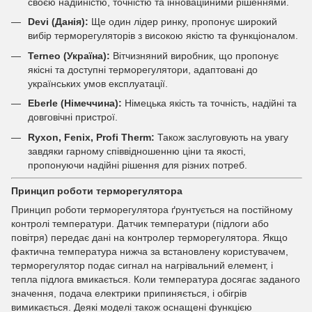
своєю надійністю, точністю та інноваційними рішеннями.
Devi (Данія):
Ще один лідер ринку, пропонує широкий
вибір терморегуляторів з високою якістю та функціоналом.
Terneo (Україна):
Вітчизняний виробник, що пропонує
якісні та доступні терморегулятори, адаптовані до
українських умов експлуатації.
Eberle (Німеччина):
Німецька якість та точність, надійні та
довговічні пристрої.
Ryxon, Fenix, Profi Therm:
Також заслуговують на увагу
завдяки гарному співвідношенню ціни та якості,
пропонуючи надійні рішення для різних потреб.
Принцип роботи терморегулятора
Принцип роботи терморегулятора ґрунтується на постійному
контролі температури. Датчик температури (підлоги або
повітря) передає дані на контролер терморегулятора. Якщо
фактична температура нижча за встановлену користувачем,
терморегулятор подає сигнал на нагрівальний елемент, і
тепла підлога вмикається. Коли температура досягає заданого
значення, подача електрики припиняється, і обігрів
вимикається. Деякі моделі також оснащені функцією