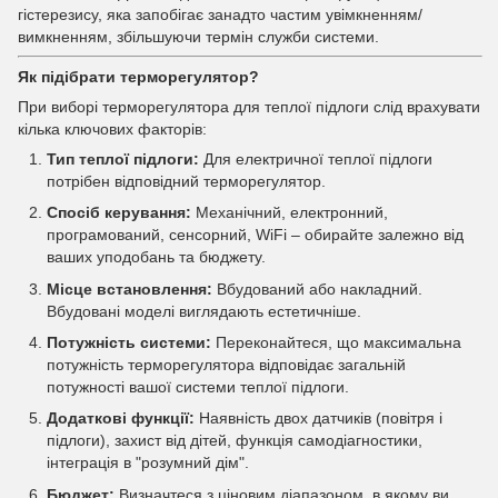
гістерезису, яка запобігає занадто частим увімкненням/
вимкненням, збільшуючи термін служби системи.
Як підібрати терморегулятор?
При виборі терморегулятора для теплої підлоги слід врахувати
кілька ключових факторів:
Тип теплої підлоги:
Для електричної теплої підлоги
потрібен відповідний терморегулятор.
Спосіб керування:
Механічний, електронний,
програмований, сенсорний, WiFi – обирайте залежно від
ваших уподобань та бюджету.
Місце встановлення:
Вбудований або накладний.
Вбудовані моделі виглядають естетичніше.
Потужність системи:
Переконайтеся, що максимальна
потужність терморегулятора відповідає загальній
потужності вашої системи теплої підлоги.
Додаткові функції:
Наявність двох датчиків (повітря і
підлоги), захист від дітей, функція самодіагностики,
інтеграція в "розумний дім".
Бюджет:
Визначтеся з ціновим діапазоном, в якому ви