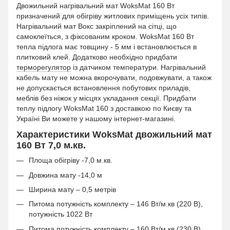
Двожильний нагрівальний мат WoksMat 160 Вт
призначений для обігріву житлових приміщень усіх типів.
Нагрівальний мат Вокс закріплений на сітці, що
самоклеїться, з фіксованим кроком. WoksMat 160 Вт
тепла підлога має товщину - 5 мм і встановлюється в
плитковий клей. Додатково необхідно придбати
терморегулятор
із датчиком температури. Нагрівальний
кабель мату не можна вкорочувати, подовжувати, а також
не допускається встановлення побутових приладів,
меблів без ніжок у місцях укладання секції. Придбати
теплу підлогу WoksMat 160 з доставкою по Києву та
Україні Ви можете у нашому інтернет-магазині.
Характеристики WoksMat двожильний мат
160 Вт 7,0 м.кв.
Площа обігріву -7,0 м.кв.
Довжина мату -14,0 м
Ширина мату – 0,5 метрів
Питома потужність комплекту – 146 Вт/м.кв (220 В),
потужність 1022 Вт
Питома потужність комплекту – 160 Вт/м.кв (230 В),