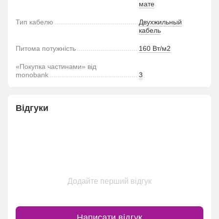
мате
Тип кабелю
Двухжильный
кабель
Питома потужність
160 Вт/м2
«Покупка частинами» від
monobank
3
Відгуки
Додайте перший відгук
Написати відгук