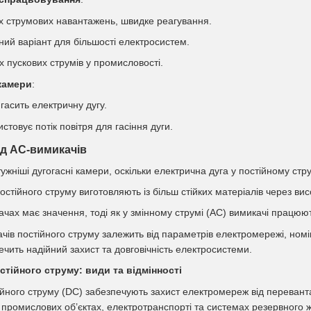
х струмових навантажень, швидке реагування.
ний варіант для більшості електросистем.
х пускових струмів у промисловості.
 камери
:
гасить електричну дугу.
стовує потік повітря для гасіння дуги.
ід AC-вимикачів
жніші дугогасні камери, оскільки електрична дуга у постійному стр
остійного струму виготовляють із більш стійких матеріалів через ви
чах має значення, тоді як у змінному струмі (AC) вимикачі працюю
чів постійного струму залежить від параметрів електромережі, ном
ечить надійний захист та довговічність електросистеми.
стійного струму: види та відмінності
ійного струму (DC) забезпечують захист електромереж від переван
 промислових об’єктах, електротранспорті та системах резервного 