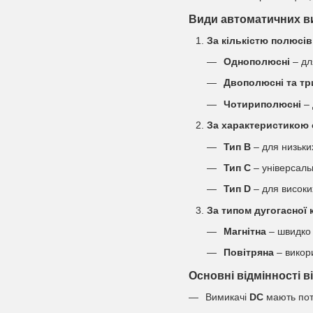
Види автоматичних ви
За кількістю полюсів
Однополюсні
– дл
Двополюсні та тр
Чотириполюсні
– 
За характеристикою
Тип B
– для низьки
Тип C
– універсаль
Тип D
– для високи
За типом дугогасної
Магнітна
– швидко 
Повітряна
– викори
Основні відмінності в
Вимикачі
DC
мають поту