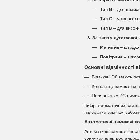
Тип B
– для низьки
Тип C
– універсаль
Тип D
– для високи
За типом дугогасної
Магнітна
– швидко 
Повітряна
– викори
Основні відмінності в
Вимикачі
DC
мають поту
Контакти у вимикачах п
Полярність у DC-вимика
Вибір автоматичних вимика
підібраний вимикач забезп
Автоматичні вимикачі по
Автоматичні вимикачі пост
сонячних електростанціях,