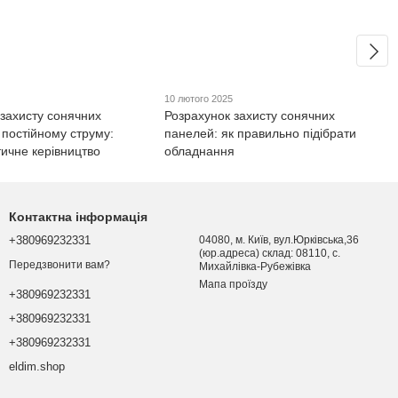
10 лютого 2025
 захисту сонячних
Розрахунок захисту сонячних
 постійному струму:
панелей: як правильно підібрати
тичне керівництво
обладнання
Контактна інформація
+380969232331
04080, м. Київ, вул.Юрківська,36
(юр.адреса) склад: 08110, с.
Передзвонити вам?
Михайлівка-Рубежівка
Мапа проїзду
+380969232331
+380969232331
+380969232331
eldim.shop