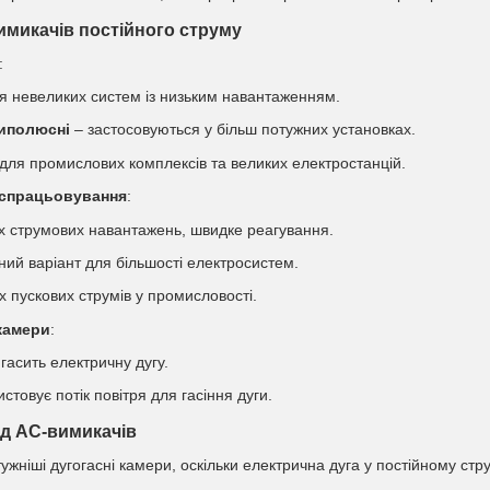
микачів постійного струму
:
я невеликих систем із низьким навантаженням.
иполюсні
– застосовуються у більш потужних установках.
для промислових комплексів та великих електростанцій.
 спрацьовування
:
х струмових навантажень, швидке реагування.
ний варіант для більшості електросистем.
х пускових струмів у промисловості.
 камери
:
гасить електричну дугу.
стовує потік повітря для гасіння дуги.
ід AC-вимикачів
жніші дугогасні камери, оскільки електрична дуга у постійному стр