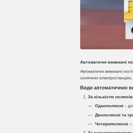
Автоматичні вимикачі по
Автоматичні вимикачі пост
сонячних електростанціях,
Види автоматичних ви
За кількістю полюсів
Однополюсні
– дл
Двополюсні та тр
Чотириполюсні
– 
За характеристикою