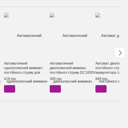
Автоматичний
Автоматичний
Автомат двополюс
однополюсний вимикач
двополюсний вимикач
постійного струму 
постійного струму для
постійного струму DC1000V
акумулятора та інв
0V
акумулятора 1P C DC 250V
2Р TOMZN TOB7Z-63 6kA
2P 150A DC240V TA
419 грн
395 грн
849 грн
TOMZN TOB1Z-125 10kA
16А
DZ47B-125 6kA, 150
100А