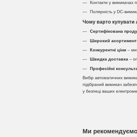
Контакти у вимикачах п
Полярність у DC-вимика
Чому варто купувати а
Сертифікована проду
Широкий асортимент
Конкурентні ціни
– ми
Швидка доставка
– оп
Професійні консульта
Вибір автоматичних вимика
підібраний вимикач забезпе
у безпеці ваших електром
Ми рекомендуєм