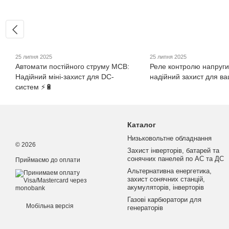
25 липня 2025
25 липня 2025
Автомати постійного струму MCB:
Реле контролю напруги
Надійний міні-захист для DC-
надійний захист для ваш
систем ⚡️🔋
Каталог
Низьковольтне обладнання
© 2026
Захист інверторів, батарей та
сонячних панелей по АС та ДС
Приймаємо до оплати
Альтернативна енергетика,
захист сонячних станцій,
акумуляторів, інверторів
Газові карбюратори для
Мобільна версія
генераторів