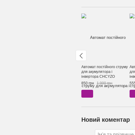
Автомат постійного струму
Ав
для акумулятора і
дл
інвертора CHCYZO
ін
RKB1/DC B200A 2P 12VDC -
RK
850 грн
1 000 грн
555
125VDC
12
Новий коментар