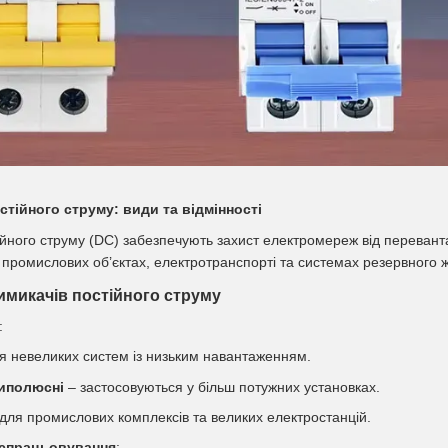
стійного струму: види та відмінності
ійного струму (DC) забезпечують захист електромереж від переван
 промислових об’єктах, електротранспорті та системах резервного 
микачів постійного струму
:
я невеликих систем із низьким навантаженням.
иполюсні
– застосовуються у більш потужних установках.
для промислових комплексів та великих електростанцій.
 спрацьовування
: