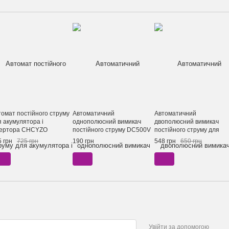
томат постійного струму
Автоматичний
Автоматичний
я акумулятора і
однополюсний вимикач
двополюсний вимикач
вертора CHCYZO
постійного струму DC500V
постійного струму для
B1/DC B200A 1P 12VDC -
1Р TOMZN TOB1Z-63 6kA
акумулятора 2P C DC 60
 грн
725 грн
190 грн
548 грн
650 грн
5VDC
20А
TOMZN TOB1Z-125 10kA
DIN, 80 А
Увійти за допомогою