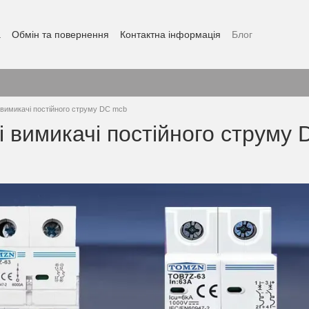
а
Обмін та повернення
Контактна інформація
Блог
 вимикачі постійного струму DC mcb
 вимикачі постійного струму