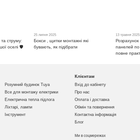
25 липня 2025
13 травня 2025
 та струму:
Бокси , щитки монтажні які
Розрахунок
ої оселі 🛡️
бувають, як підібрати
панелей по
повне прак
Клієнтам
Розумний будинок Tuya
Вхід до кабінету
Все для монтажу електрики
Про нас
Електрична тепла підлога
Оплата і доставка
Ліхтарі, лампи
Обмін та повернення
Інструмент
Контактна інформація
Блог
Ми в соцмережах