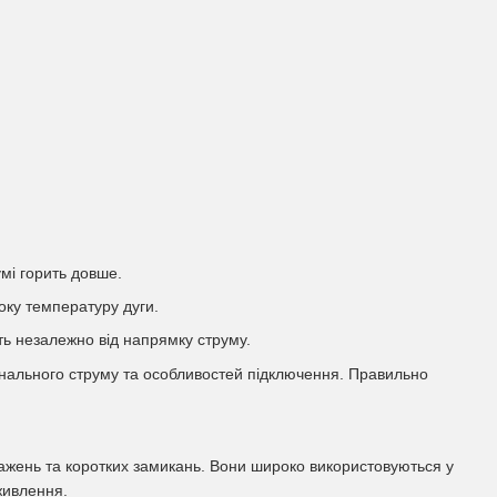
умі горить довше.
соку температуру дуги.
ть незалежно від напрямку струму.
інального струму та особливостей підключення. Правильно
тажень та коротких замикань. Вони широко використовуються у
живлення.