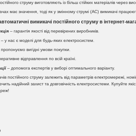
остійного струму виготовляють із більш стійких матеріалів через ви
чах має значення, тоді як у змінному струмі (AC) вимикачі працюю
втоматичні вимикачі постійного струму в інтернет-мага
кція
– гарантія якості від перевірених виробників.
– у нас є моделі для будь-яких електросистем.
 пропонуємо вигідні умови покупки.
еративне відправлення по всій країні.
ції
– допомога експертів у виборі оптимального варіанту.
чів постійного струму залежить від параметрів електромережі, ном
чить надійний захист та довговічність електросистеми. Купуйте якісн
ереж!
о