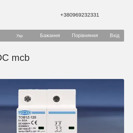
+380969232331
Бажання
Порівняння
Вхід
Укр
 DC mcb