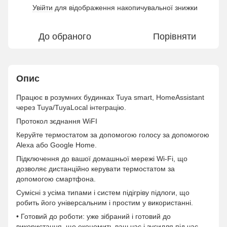
Увійти
для відображення накопичувальної знижки
%
До обраного
Порівняти
Опис
Працює в розумних будинках Tuya smart, HomeAssistant
через Tuya/TuyaLocal інтеграцію.
Протокол зєднання WiFI
Керуйте термостатом за допомогою голосу за допомогою
Alexa або Google Home.
Підключення до вашої домашньої мережі Wi-Fi, що
дозволяє дистанційно керувати термостатом за
допомогою смартфона.
Сумісні з усіма типами і систем підігріву підлоги, що
робить його універсальним і простим у використанні.
• Готовий до роботи: уже зібраний і готовий до
використання, що економить ваш час і зусилля під час