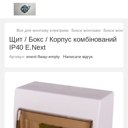
Все для монтажу електрики
Бокси монтажні
Бокси монтаж
Щит / Бокс / Корпус комбінований
IP40 E.Next
Артикул:
enext-8way-empty
Написати відгук